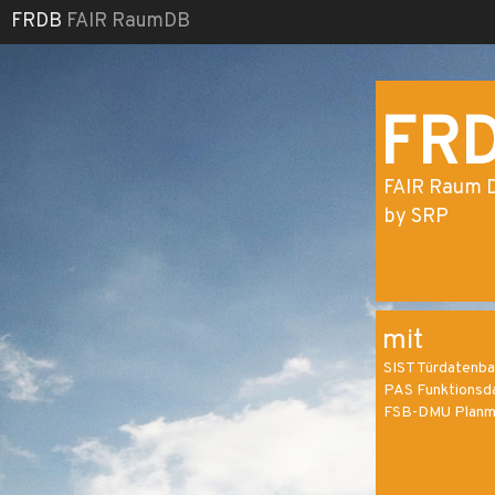
FRDB
FAIR RaumDB
FR
FAIR Raum 
by SRP
mit
SIST Türdatenba
PAS Funktionsd
FSB-DMU Planm